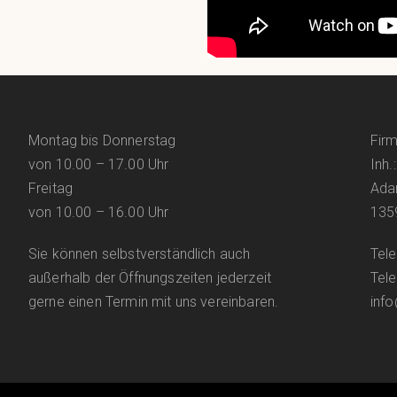
Montag bis Donnerstag
Fir
von 10.00 – 17.00 Uhr
Inh.
Freitag
Ada
von 10.00 – 16.00 Uhr
1359
Sie können selbstverständlich auch
Tel
außerhalb der Öffnungszeiten jederzeit
Tel
gerne einen Termin mit uns vereinbaren.
inf