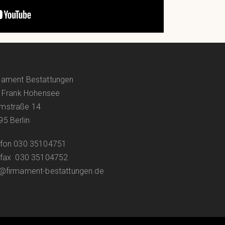
mament Bestattungen
: Frank Hohensee
mstraße 14
5 Berlin
efon 030 35104751
efax 030 35104752
o@firmament-bestattungen.de